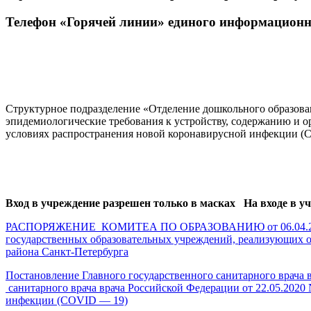
Телефон «Горячей линии» единого информационног
Структурное подразделение «Отделение дошкольного образова
эпидемиологические требования к устройству, содержанию и о
условиях распространения новой коронавирусной инфекции (
Вход в учреждение разрешен только в масках На входе в у
РАСПОРЯЖЕНИЕ КОМИТЕА ПО ОБРАЗОВАНИЮ от 06.04.2020 № 9
государственных образовательных учреждений, реализующих о
района Санкт-Петербурга
Постановление Главного государственного санитарного врача 
санитарного врача врача Российской Федерации от 22.05.202
инфекции (COVID — 19)