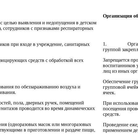
Организация об
с целью выявления и недопущения в детском
), сотрудников с признаками респираторных
1. Организаци
иков при входе в учреждение, санитарных
группой закрепл
Запрещается пр
ицирующих средств с обработкой всех
воспитанников 
лиц из иных орг
Обеспечение гр
ования по обеззараживанию воздуха и
групповой ячейк
ивания.
ячеек.
стей, пола, дверных ручек, помещений
При использова
 унитазов проводится во время динамических
посещения пров
средств.
ния (одноразовых масок или многоразовых
Проведение ежед
ствующими в приготовлении и раздаче пищи,
применением де