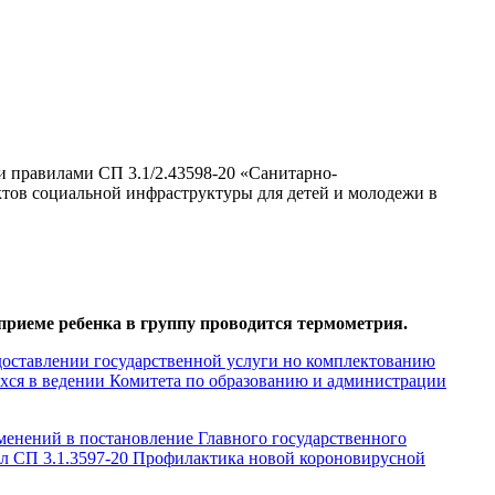
и правилами СП 3.1/2.43598-20 «Санитарно-
ктов социальной инфраструктуры для детей и молодежи в
приеме ребенка в группу проводится термометрия.
авлении государственной услуги но комплектованию
хся в ведении Комитета по образованию и администрации
менений в постановление Главного государственного
ил СП 3.1.3597-20 Профилактика новой короновирусной